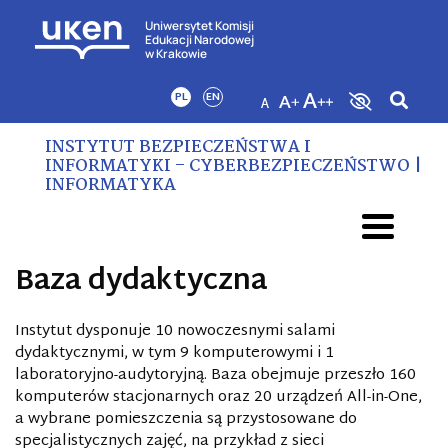
Uniwersytet Komisji
Edukacji Narodowej
w Krakowie
PL
EN
INSTYTUT BEZPIECZEŃSTWA I
INFORMATYKI – CYBERBEZPIECZEŃSTWO |
INFORMATYKA
Baza dydaktyczna
Instytut dysponuje 10 nowoczesnymi salami
dydaktycznymi, w tym 9 komputerowymi i 1
laboratoryjno-audytoryjną. Baza obejmuje przeszło 160
komputerów stacjonarnych oraz 20 urządzeń All-in-One,
a wybrane pomieszczenia są przystosowane do
specjalistycznych zajęć, na przykład z sieci