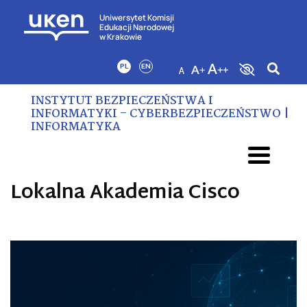
Uniwersytet Komisji
Edukacji Narodowej
w Krakowie
PL
EN
INSTYTUT BEZPIECZEŃSTWA I
INFORMATYKI – CYBERBEZPIECZEŃSTWO |
INFORMATYKA
Lokalna Akademia Cisco