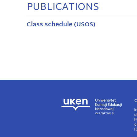
PUBLICATIONS
Class schedule (USOS)
C
Uniwersytet
Komisji Edukacji
Narodowej
I
w Krakowie
u
P
o
F