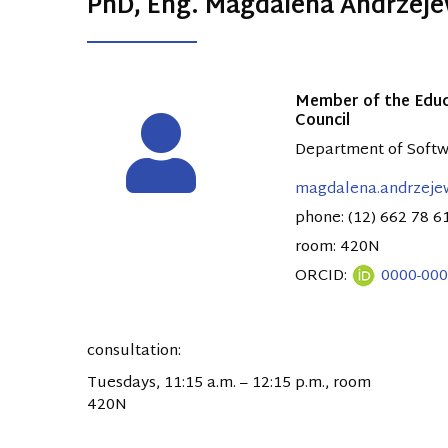
PhD, Eng. Magdalena Andrzej
Member of the Educa
Council
Department of Softw
magdalena.andrzeje
phone: (12) 662 78 6
room: 420N
ORCID:
0000-000
consultation:
Tuesdays, 11:15 a.m. – 12:15 p.m., room
420N