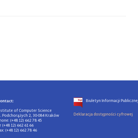
Biuletyn Informacji Publiczne
ontact:
nstitute of Computer Science
Deklaracja dostępności cyfrowej
l. Podchorążych 2, 30-084 Kraków
hone: (+48 12) 662 78 45
r (+48 12) 662 61 66
ax: (+48 12) 662 78 46