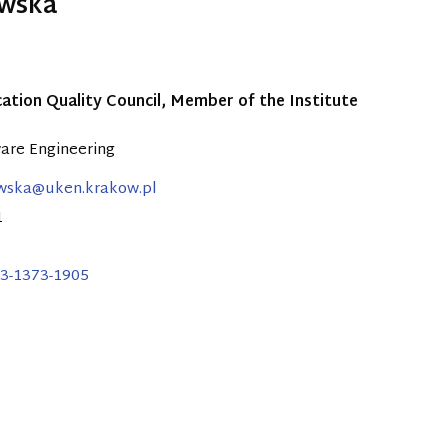
ewska
tion Quality Council, Member of the Institute
are Engineering
wska@uken.krakow.pl
1
3-1373-1905