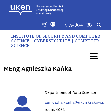
Uniwersytet Komisji
Edukacji Narodowej
w Krakowie
PL
EN
INSTITUTE OF SECURITY AND COMPUTER
SCIENCE – CYBERSECURITY | COMPUTER
SCIENCE
MEng Agnieszka Kańka
Department of Data Science
agnieszka.kanka@uken.krakow.pl
room: 406N