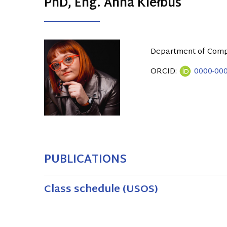
PhD, Eng. Anna Kiełbus
Department of Compu
ORCID:
0000-00
PUBLICATIONS
Class schedule (USOS)