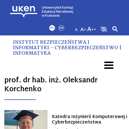
Uniwersytet Komisji
Edukacji Narodowej
w Krakowie
PL
EN
INSTYTUT BEZPIECZEŃSTWA I
INFORMATYKI – CYBERBEZPIECZEŃSTWO |
INFORMATYKA
prof. dr hab. inż. Oleksandr
Korchenko
Katedra Inżynierii Komputerowej i
Cyberbezpieczeństwa