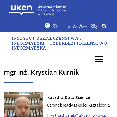
Uniwersytet Komisji
Edukacji Narodowej
w Krakowie
PL
EN
INSTYTUT BEZPIECZEŃSTWA I
INFORMATYKI – CYBERBEZPIECZEŃSTWO |
INFORMATYKA
mgr inż. Krystian Kurnik
Katedra Data Science
Członek Rady Jakości Kształcenia
krystian.kurnik@uken.krakow.pl