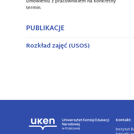
umówieniu z pracownikiem na konkretny
termin.
PUBLIKACJE
Rozkład zajęć (USOS)
Kontakt:
Uniwersytet Komisji Edukacji
Narodowej
w Krakowie
Instytut B