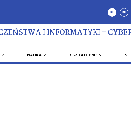
PL
EN
CZEŃSTWA I INFORMATYKI – CYBE
T
NAUKA
KSZTAŁCENIE
ST