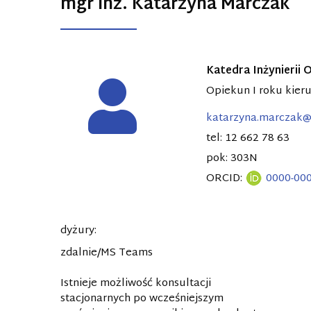
mgr inż. Katarzyna Marczak
Katedra Inżynierii
Opiekun I roku kie
katarzyna.marczak@
tel: 12 662 78 63
pok: 303N
ORCID:
0000-00
dyżury:
zdalnie/MS Teams
Istnieje możliwość konsultacji
stacjonarnych po wcześniejszym