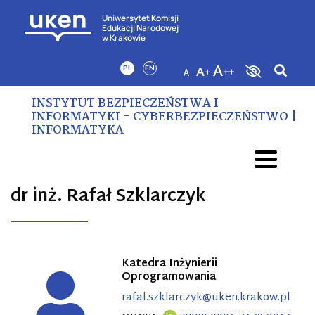
Uniwersytet Komisji
Edukacji Narodowej
w Krakowie
PL
EN
INSTYTUT BEZPIECZEŃSTWA I
INFORMATYKI – CYBERBEZPIECZEŃSTWO |
INFORMATYKA
dr inż. Rafał Szklarczyk
Katedra Inżynierii
Oprogramowania
rafal.szklarczyk@uken.krakow.pl